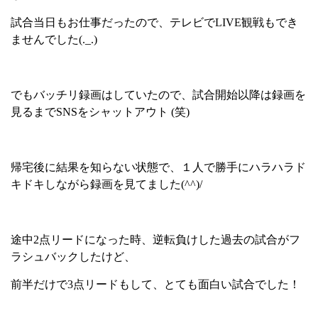
試合当日もお仕事だったので、テレビで
LIVE
観戦もでき
ませんでした
(._.)
でもバッチリ録画はしていたので、試合開始以降は録画を
見るまで
SNS
をシャットアウト
(
笑
)
帰宅後に結果を知らない状態で、１人で勝手にハラハラド
キドキしながら録画を見てました
(^^)/
途中
2
点リードになった時、逆転負けした過去の試合がフ
ラシュバックしたけど、
前半だけで
3
点リードもして、とても面白い試合でした！