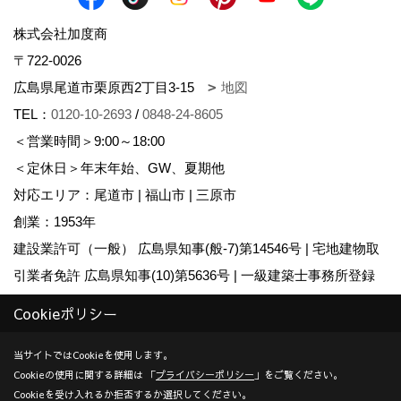
株式会社加度商
〒722-0026
広島県尾道市栗原西2丁目3-15
地図
TEL：
0120-10-2693
/
0848-24-8605
＜営業時間＞9:00～18:00
＜定休日＞年末年始、GW、夏期他
対応エリア：尾道市 | 福山市 | 三原市
創業：1953年
建設業許可（一般） 広島県知事(般-7)第14546号 | 宅地建物取
引業者免許 広島県知事(10)第5636号 | 一級建築士事務所登録
広島県知事登録22(1)第0655号
Cookieポリシー
Copyright (c) KADOSHO. All Rights Reserved.
当サイトではCookieを使用します。
Cookieの使用に関する詳細は 「
プライバシーポリシー
」をご覧ください。
Produced by
ゴデスクリエイト
Cookieを受け入れるか拒否するか選択してください。