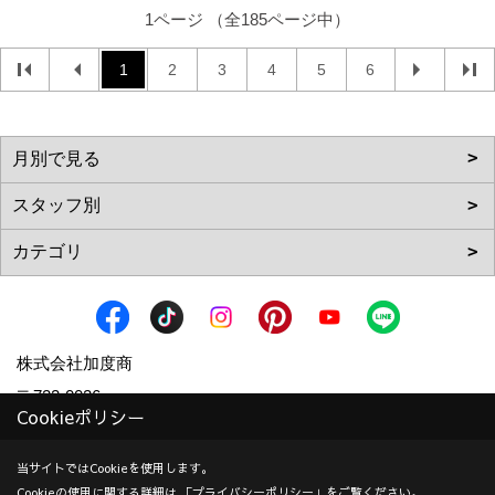
1ページ （全185ページ中）
1
2
3
4
5
6
株式会社加度商
〒722-0026
Cookieポリシー
広島県尾道市栗原西2丁目3-15
地図
TEL：
0120-10-2693
/
0848-24-8605
当サイトではCookieを使用します。
Cookieの使用に関する詳細は 「
プライバシーポリシー
」をご覧ください。