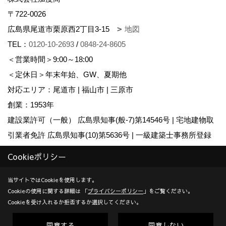
〒722-0026
広島県尾道市栗原西2丁目3-15
地図
TEL：
0120-10-2693
/
0848-24-8605
＜営業時間＞9:00～18:00
＜定休日＞年末年始、GW、夏期他
対応エリア：尾道市 | 福山市 | 三原市
創業：1953年
建設業許可（一般） 広島県知事(般-7)第14546号 | 宅地建物取
引業者免許 広島県知事(10)第5636号 | 一級建築士事務所登録
広島県知事登録22(1)第0655号
Cookieポリシー
Copyright (c) KADOSHO. All Rights Reserved.
当サイトではCookieを使用します。
Cookieの使用に関する詳細は 「
プライバシーポリシー
」をご覧ください。
Produced by
ゴデスクリエイト
Cookieを受け入れるか拒否するか選択してください。
同意する
同意しない