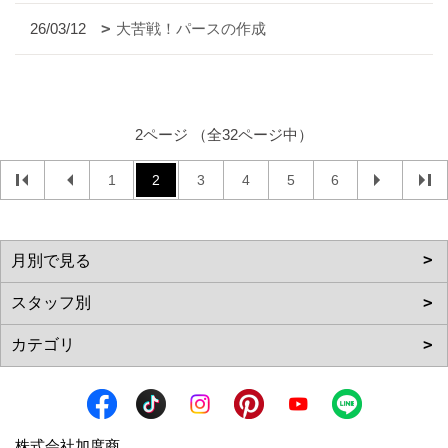
26/03/12
大苦戦！パースの作成
2ページ （全32ページ中）
1
2
3
4
5
6
株式会社加度商