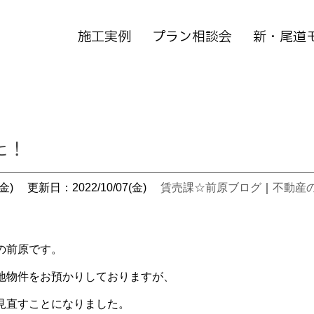
施工実例
プラン相談会
新・尾道
た！
金)
更新日：2022/10/07(金)
賃売課☆前原ブログ
｜
不動産
の前原です。
地物件をお預かりしておりますが、
見直すことになりました。