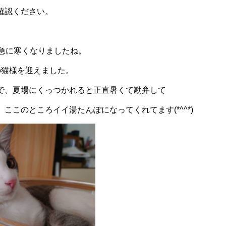
確認ください。
て急に寒くなりましたね。
の猫様を迎えました。
で、夏場にくっつかれると正直暑くて勘弁して
ここのところイイ湯たんぽになってくれてます(*^^*)