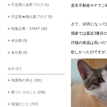
不定期☆金野ブログ (1)
是非不動産ＨＰでご
不定期★鵜久森ブログ (5)
さて、10月になっ
特集記事：STAFF (30)
我家では最近3番目
未分類 (0)
仔猫の体温は高いの
欲しかったのですが、
未分類 (0)
カテゴリ
加度商の考え (181)
家づくりのこと (156)
現場のこと (737)