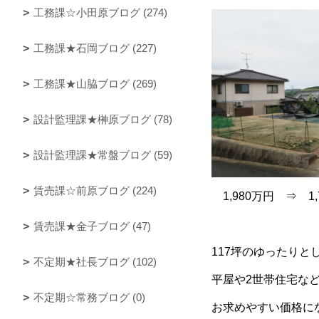
工務課☆小田原ブログ (274)
工務課★石岡ブログ (227)
工務課★山脇ブログ (269)
設計監理課★榊原ブログ (78)
設計監理課★常盤ブログ (59)
賃売課☆前原ブログ (224)
1,980万円 ⇒ 1,
賃売課★金子ブログ (47)
117坪のゆったりと
不定期★社長ブログ (102)
平屋や2世帯住宅な
不定期☆常務ブログ (0)
お求めやすい価格に