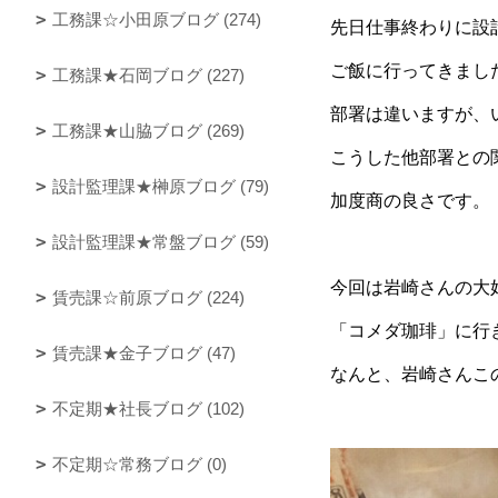
工務課☆小田原ブログ (274)
先日仕事終わりに設
ご飯に行ってきまし
工務課★石岡ブログ (227)
部署は違いますが、
工務課★山脇ブログ (269)
こうした他部署との
設計監理課★榊原ブログ (79)
加度商の良さです。
設計監理課★常盤ブログ (59)
今回は岩崎さんの大
賃売課☆前原ブログ (224)
「コメダ珈琲」に行
賃売課★金子ブログ (47)
なんと、岩崎さんこ
不定期★社長ブログ (102)
不定期☆常務ブログ (0)