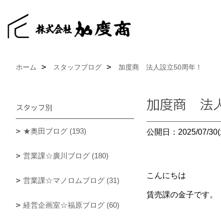
ホーム
スタッフブログ
加度商 法人設立50周年！
加度商 法
スタッフ別
★奥田ブログ (193)
公開日：2025/07/30(
営業課☆廣川ブログ (180)
こんにちは
営業課☆マノロムブログ (31)
賃売課の金子です。
経営企画室☆福原ブログ (60)