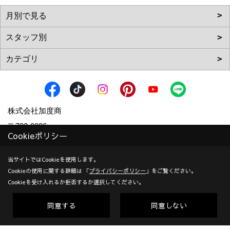
株式会社加度商
〒722-0026
Cookieポリシー
広島県尾道市栗原西2丁目3-15
地図
TEL：
0120-10-2693
/
0848-24-8605
当サイトではCookieを使用します。
Cookieの使用に関する詳細は 「
プライバシーポリシー
」をご覧ください。
＜営業時間＞9:00～18:00
Cookieを受け入れるか拒否するか選択してください。
＜定休日＞年末年始、GW、夏期他
対応エリア：尾道市 | 福山市 | 三原市
同意する
同意しない
創業：1953年