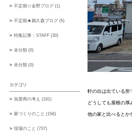
不定期☆金野ブログ (1)
不定期★鵜久森ブログ (5)
特集記事：STAFF (30)
未分類 (0)
未分類 (0)
カテゴリ
軒の出は出ている所
加度商の考え (181)
どうしても屋根の厚
家づくりのこと (156)
他の家と比べるとかな
現場のこと (737)