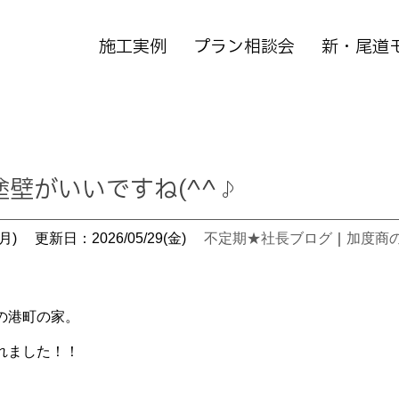
施工実例
プラン相談会
新・尾道
壁がいいですね(^^♪
月)
更新日：2026/05/29(金)
不定期★社長ブログ
｜
加度商
の港町の家。
れました！！