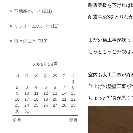
耐震等級を下げれば
不動産のこと (201)
耐震等級3をとりな
リフォームのこと (11)
まだ外構工事が残っ
日々のこと (313)
もっともっと外観は
2026年08月
室内も大工工事が終
日
月
火
水
木
金
土
1
仕上げの塗壁工事が
2
3
4
5
6
7
8
9
10
11
12
13
14
15
ちょっと写真が悪く
16
17
18
19
20
21
22
23
24
25
26
27
28
29
30
31
前月
翌月