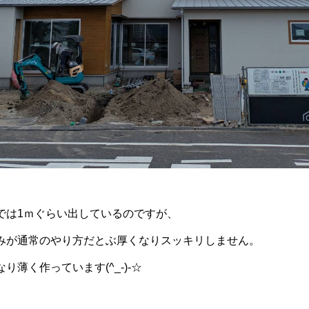
では1ｍぐらい出しているのですが、
みが通常のやり方だとぶ厚くなりスッキリしません。
り薄く作っています(^_-)-☆