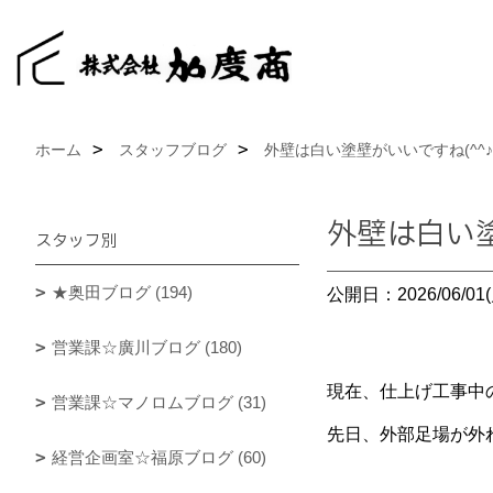
ホーム
スタッフブログ
外壁は白い塗壁がいいですね(^^♪
外壁は白い塗
スタッフ別
★奥田ブログ (194)
公開日：2026/06/01(
営業課☆廣川ブログ (180)
現在、仕上げ工事中
営業課☆マノロムブログ (31)
先日、外部足場が外
経営企画室☆福原ブログ (60)