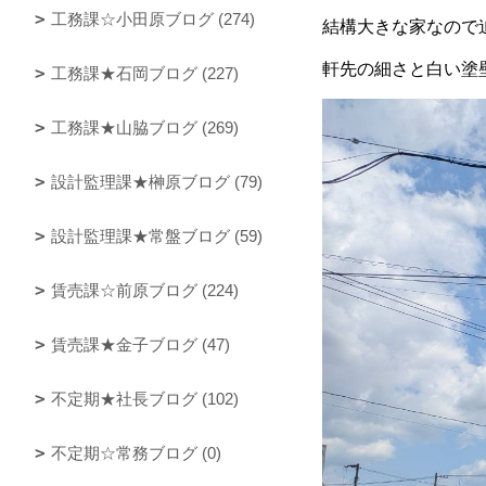
工務課☆小田原ブログ (274)
結構大きな家なので
軒先の細さと白い塗
工務課★石岡ブログ (227)
工務課★山脇ブログ (269)
設計監理課★榊原ブログ (79)
設計監理課★常盤ブログ (59)
賃売課☆前原ブログ (224)
賃売課★金子ブログ (47)
不定期★社長ブログ (102)
不定期☆常務ブログ (0)