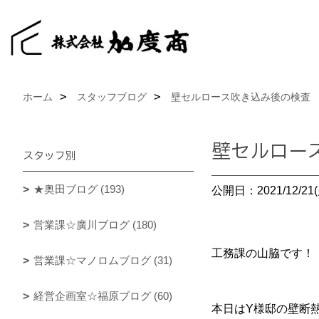
ホーム
スタッフブログ
壁セルロース吹き込み後の検査
壁セルロー
スタッフ別
★奥田ブログ (193)
公開日：2021/12/21(
営業課☆廣川ブログ (180)
工務課の山脇です！
営業課☆マノロムブログ (31)
経営企画室☆福原ブログ (60)
本日はY様邸の壁断