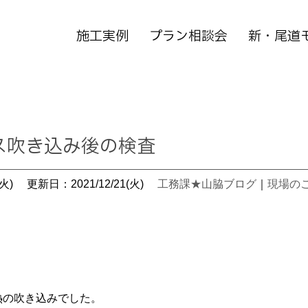
施工実例
プラン相談会
新・尾道
ス吹き込み後の検査
火)
更新日：2021/12/21(火)
工務課★山脇ブログ
｜
現場の
熱の吹き込みでした。