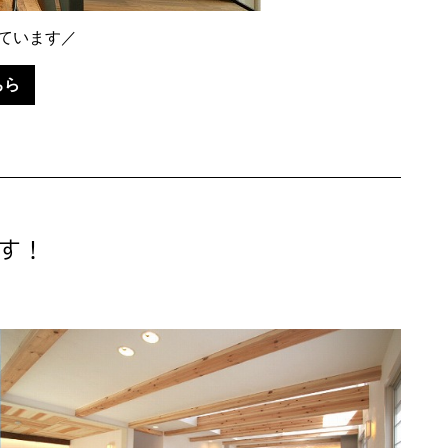
ています／
ちら
す！