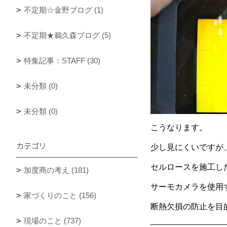
不定期☆金野ブログ (1)
不定期★鵜久森ブログ (5)
特集記事：STAFF (30)
未分類 (0)
未分類 (0)
こうなります。
カテゴリ
少し見にくいですが
セルロースを施工し
加度商の考え (181)
サーモカメラを使用
家づくりのこと (156)
断熱欠損の防止を目
現場のこと (737)