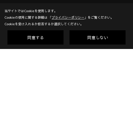
株式会社加度商
〒722-0026
当サイトではCookieを使用します。
Cookieの使用に関する詳細は 「
プライバシーポリシー
」をご覧ください。
広島県尾道市栗原西2丁目3-15
地図
Cookieを受け入れるか拒否するか選択してください。
TEL：
0120-10-2693
/
0848-24-8605
＜営業時間＞9:00～18:00
同意する
同意しない
＜定休日＞年末年始、GW、夏期他
対応エリア：尾道市 | 福山市 | 三原市
創業：1953年
建設業許可（一般） 広島県知事(般-7)第14546号 | 宅地建物取
引業者免許 広島県知事(10)第5636号 | 一級建築士事務所登録
広島県知事登録22(1)第0655号
Copyright (c) KADOSHO. All Rights Reserved.
Produced by
ゴデスクリエイト