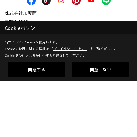
株式会社加度商
〒722-0026
Cookieポリシー
広島県尾道市栗原西2丁目3-15
地図
TEL：
0120-10-2693
/
0848-24-8605
当サイトではCookieを使用します。
Cookieの使用に関する詳細は 「
プライバシーポリシー
」をご覧ください。
＜営業時間＞9:00～18:00
Cookieを受け入れるか拒否するか選択してください。
＜定休日＞年末年始、GW、夏期他
対応エリア：尾道市 | 福山市 | 三原市
同意する
同意しない
創業：1953年
建設業許可（一般） 広島県知事(般-7)第14546号 | 宅地建物取
引業者免許 広島県知事(10)第5636号 | 一級建築士事務所登録
広島県知事登録22(1)第0655号
Copyright (c) KADOSHO. All Rights Reserved.
Produced by
ゴデスクリエイト