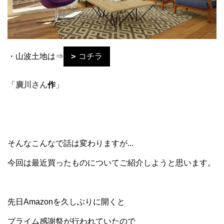
・山波土地は⇒
コチラ
「
廣川さん
作
」
そんなこんなで話は変わりますが...
今回は最近買ったものについてご紹介しようと思います。
先日Amazonを久しぶりに開くと
プライム感謝祭が行われていたので