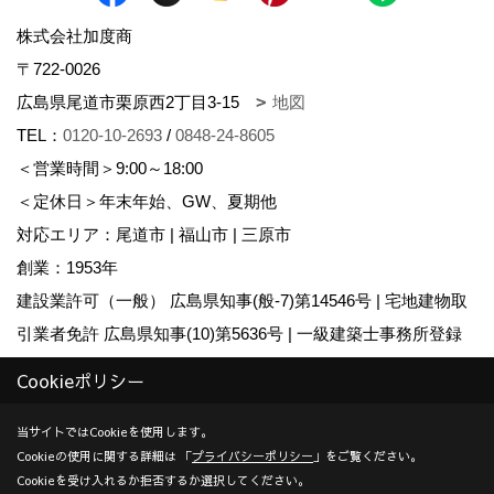
株式会社加度商
〒722-0026
広島県尾道市栗原西2丁目3-15
地図
TEL：
0120-10-2693
/
0848-24-8605
＜営業時間＞9:00～18:00
＜定休日＞年末年始、GW、夏期他
対応エリア：尾道市 | 福山市 | 三原市
創業：1953年
建設業許可（一般） 広島県知事(般-7)第14546号 | 宅地建物取
引業者免許 広島県知事(10)第5636号 | 一級建築士事務所登録
広島県知事登録22(1)第0655号
Cookieポリシー
Copyright (c) KADOSHO. All Rights Reserved.
当サイトではCookieを使用します。
Cookieの使用に関する詳細は 「
プライバシーポリシー
」をご覧ください。
Produced by
ゴデスクリエイト
Cookieを受け入れるか拒否するか選択してください。