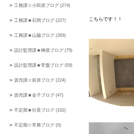
工務課☆小田原ブログ (274)
こちらです！！
工務課★石岡ブログ (227)
工務課★山脇ブログ (269)
設計監理課★榊原ブログ (79)
設計監理課★常盤ブログ (59)
賃売課☆前原ブログ (224)
賃売課★金子ブログ (47)
不定期★社長ブログ (102)
不定期☆常務ブログ (0)