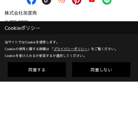
株式会社加度商
〒722-0026
Cookieポリシー
広島県尾道市栗原西2丁目3-15
地図
TEL：
0120-10-2693
/
0848-24-8605
当サイトではCookieを使用します。
Cookieの使用に関する詳細は 「
プライバシーポリシー
」をご覧ください。
＜営業時間＞9:00～18:00
Cookieを受け入れるか拒否するか選択してください。
＜定休日＞年末年始、GW、夏期他
対応エリア：尾道市 | 福山市 | 三原市
同意する
同意しない
創業：1953年
建設業許可（一般） 広島県知事(般-7)第14546号 | 宅地建物取
引業者免許 広島県知事(10)第5636号 | 一級建築士事務所登録
広島県知事登録22(1)第0655号
Copyright (c) KADOSHO. All Rights Reserved.
Produced by
ゴデスクリエイト