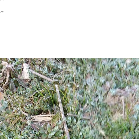
ん。
。
。