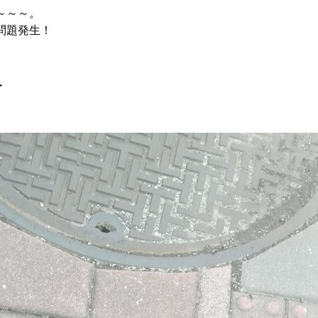
～～～。
問題発生！
・