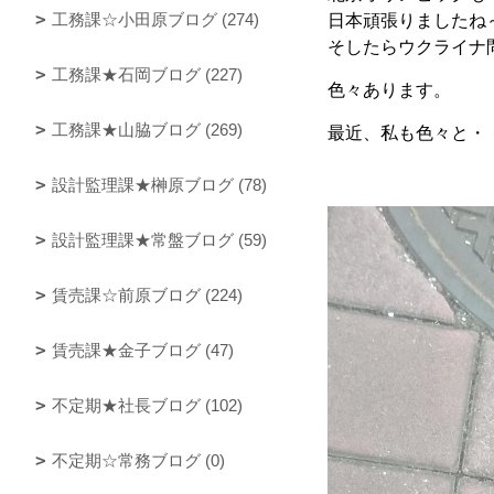
工務課☆小田原ブログ (274)
日本頑張りましたね
そしたらウクライナ
工務課★石岡ブログ (227)
色々あります。
工務課★山脇ブログ (269)
最近、私も色々と・
設計監理課★榊原ブログ (78)
設計監理課★常盤ブログ (59)
賃売課☆前原ブログ (224)
賃売課★金子ブログ (47)
不定期★社長ブログ (102)
不定期☆常務ブログ (0)