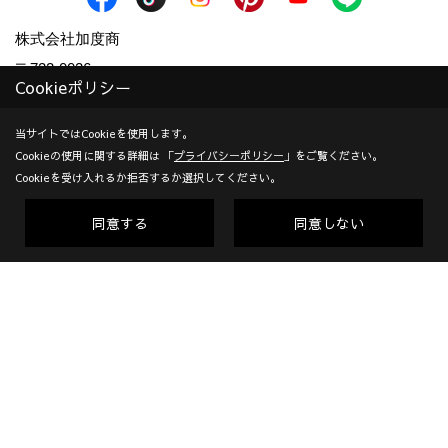
株式会社加度商
〒722-0026
Cookieポリシー
広島県尾道市栗原西2丁目3-15
地図
TEL：
0120-10-2693
/
0848-24-8605
当サイトではCookieを使用します。
Cookieの使用に関する詳細は 「
プライバシーポリシー
」をご覧ください。
＜営業時間＞9:00～18:00
Cookieを受け入れるか拒否するか選択してください。
＜定休日＞年末年始、GW、夏期他
対応エリア：尾道市 | 福山市 | 三原市
同意する
同意しない
創業：1953年
建設業許可（一般） 広島県知事(般-7)第14546号 | 宅地建物取
引業者免許 広島県知事(10)第5636号 | 一級建築士事務所登録
広島県知事登録22(1)第0655号
Copyright (c) KADOSHO. All Rights Reserved.
Produced by
ゴデスクリエイト