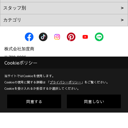
株式会社加度商
〒722-0026
Cookieポリシー
広島県尾道市栗原西2丁目3-15
地図
TEL：
0120-10-2693
/
0848-24-8605
当サイトではCookieを使用します。
Cookieの使用に関する詳細は 「
プライバシーポリシー
」をご覧ください。
＜営業時間＞9:00～18:00
Cookieを受け入れるか拒否するか選択してください。
＜定休日＞年末年始、GW、夏期他
対応エリア：尾道市 | 福山市 | 三原市
同意する
同意しない
創業：1953年
建設業許可（一般） 広島県知事(般-7)第14546号 | 宅地建物取
引業者免許 広島県知事(10)第5636号 | 一級建築士事務所登録