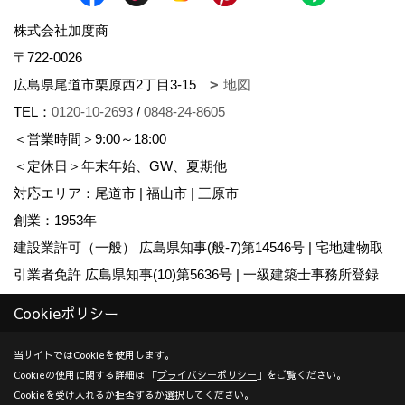
株式会社加度商
〒722-0026
広島県尾道市栗原西2丁目3-15
地図
TEL：
0120-10-2693
/
0848-24-8605
＜営業時間＞9:00～18:00
＜定休日＞年末年始、GW、夏期他
対応エリア：尾道市 | 福山市 | 三原市
創業：1953年
建設業許可（一般） 広島県知事(般-7)第14546号 | 宅地建物取
引業者免許 広島県知事(10)第5636号 | 一級建築士事務所登録
広島県知事登録22(1)第0655号
Cookieポリシー
Copyright (c) KADOSHO. All Rights Reserved.
当サイトではCookieを使用します。
Cookieの使用に関する詳細は 「
プライバシーポリシー
」をご覧ください。
Produced by
ゴデスクリエイト
Cookieを受け入れるか拒否するか選択してください。