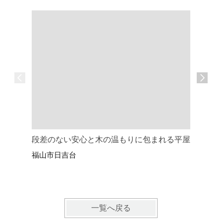
段差のない安心と木の温もりに包まれる平屋
眠る時も
福山市日吉台
ム
尾道市御
一覧へ戻る