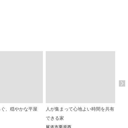
ろぐ、穏やかな平屋
人が集まって心地よい時間を共有
人が
できる家
ある
尾道市栗原西
福山