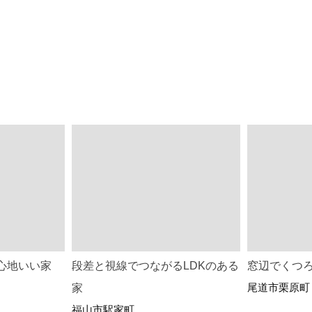
も心地いい家
段差と視線でつながるLDKのある
窓辺でくつ
尾道市栗原町
家
福山市駅家町