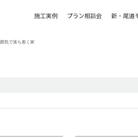
施工実例
プラン相談会
新・尾道
囲気で落ち着く家