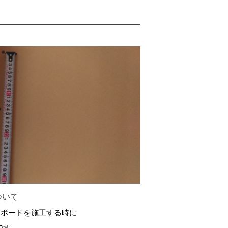
ついて
はボードを施工する時に
です。