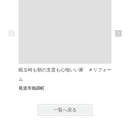
眠る時も朝の支度も心地いい家 ＃リフォー
窓辺でく
尾道市栗
ム
尾道市御調町
一覧へ戻る