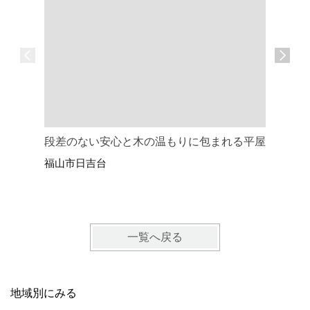
段差のない安心と木の温もりに包まれる平屋
眠る時も
福山市日吉台
ム
尾道市御
一覧へ戻る
地域別にみる