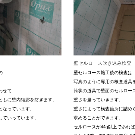
壁セルロース吹き込み検査
の
壁セルロース施工後の検査は
写真のように専用の検査道具
わせて
筒状の道具で壁面のセルロー
ともに壁内結露を防ぎます。
重さを量っていきます。
となっています。
重さによって検査箇所に詰め
していっています。
求めることができます。
。
セルロースが44g以上であれ