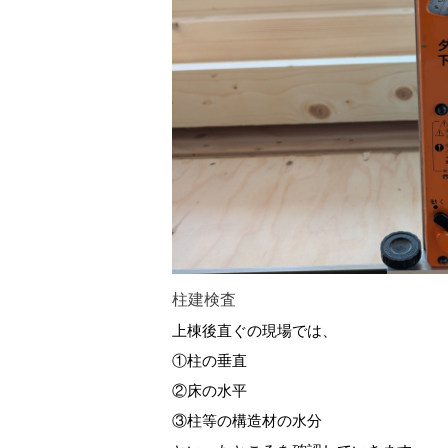
柱建検査
上棟後直ぐの現場では、
①柱の垂直
②床の水平
③柱等の構造材の水分