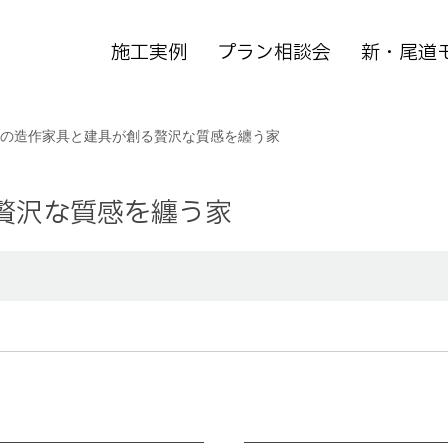
施工実例
プラン相談会
新・尾道
の造作家具と建具が創る贅沢な質感を纏う家
贅沢な質感を纏う家