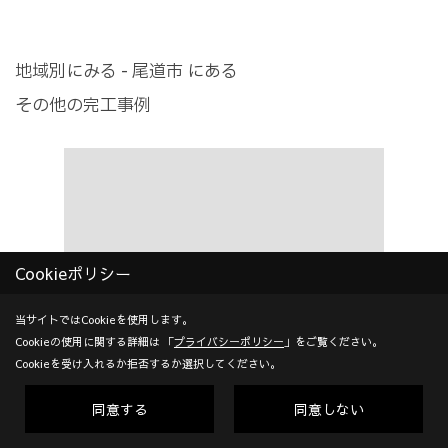
地域別にみる - 尾道市 にある
その他の完工事例
Cookieポリシー
当サイトではCookieを使用します。
Cookieの使用に関する詳細は 「
プライバシーポリシー
」をご覧ください。
Cookieを受け入れるか拒否するか選択してください。
同意する
同意しない
眠る時も朝の支度も心地いい家 ＃リフォー
窓辺でく
尾道市栗
ム