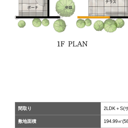
間取り
2LDK＋S
敷地面積
194.99㎡(5