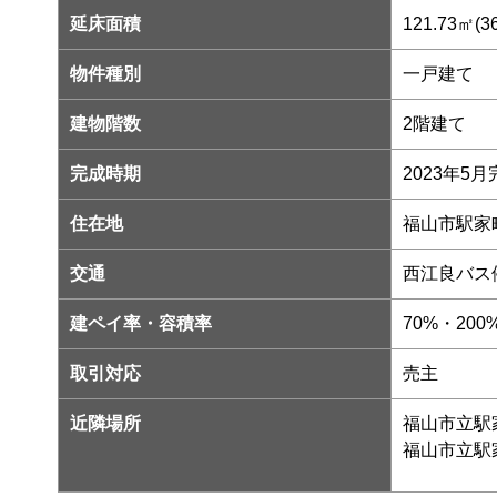
延床面積
121.73㎡(3
物件種別
一戸建て
建物階数
2階建て
完成時期
2023年5月
住在地
福山市駅家町
交通
西江良バス
建ペイ率・容積率
70%・200
取引対応
売主
近隣場所
福山市立駅家
福山市立駅家