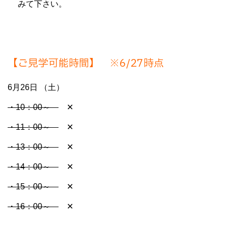
みて下さい。
【ご見学可能時間】 ※6/27
時点
6月26日 （土）
・10：00～
✕
・11：00～
✕
・13：00～
✕
・14：00～
✕
・15：00～
✕
・16：00～
✕