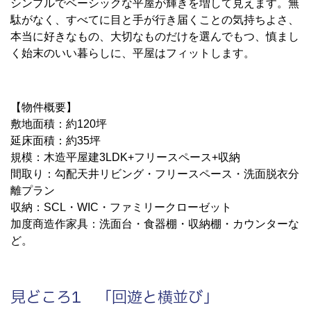
シンプルでベーシックな平屋が輝きを増して見えます。無
駄がなく、すべてに目と手が行き届くことの気持ちよさ、
本当に好きなもの、大切なものだけを選んでもつ、慎まし
く始末のいい暮らしに、平屋はフィットします。
【物件概要】
敷地面積：約120坪
延床面積：約35坪
規模：木造平屋建3LDK+フリースペース+収納
間取り：勾配天井
リビング
・フリースペース・洗面脱衣分
離プラン
収納：SCL・WIC・ファミリークローゼット
加度商造作家具：洗面台・食器棚・収納棚・カウンターな
ど。
見どころ1 「回遊と横並び」