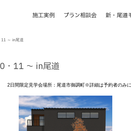
施工実例
プラン相談会
新・尾道
1 ～ in尾道
・11 ～ in尾道
約） 2日間限定見学会
場所：尾道市御調町※詳細は予約者のみ