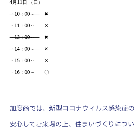
4月11日 （日）
・10：00～
✖
・11：00～
✕
・13：00～
✖
・14：00～
✕
・15：00～
✕
・16：00～ 〇
加度商では、新型コロナウィルス感染症
安心してご来場の上、住まいづくりにつ