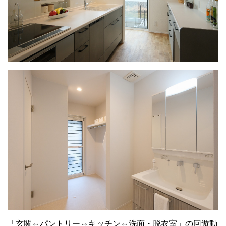
「玄関⇔パントリー⇔キッチン⇔洗面・脱衣室」の回遊動