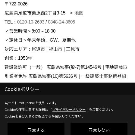
〒722-0026
広島県尾道市栗原西2丁目3-15
地図
TEL：
0120-10-2693
/
0848-24-8605
＜営業時間＞9:00～18:00
＜定休日＞年末年始、GW、夏期他
対応エリア：尾道市 | 福山市 | 三原市
創業：1953年
建設業許可（一般） 広島県知事(般-7)第14546号 | 宅地建物取
引業者免許 広島県知事(10)第5636号 | 一級建築士事務所登録
広島県知事登録22(1)第0655号
Cookieポリシー
Copyright (c) KADOSHO. All Rights Reserved.
当サイトではCookieを使用します。
Cookieの使用に関する詳細は 「
プライバシーポリシー
」をご覧ください。
Produced by
ゴデスクリエイト
Cookieを受け入れるか拒否するか選択してください。
同意する
同意しない