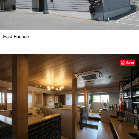
East Facade
Save