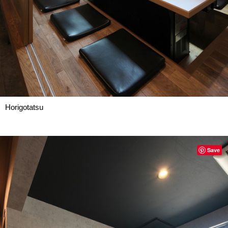
Horigotatsu
Save