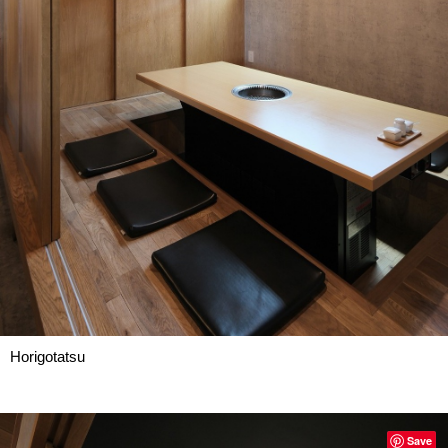
Horigotatsu
Save