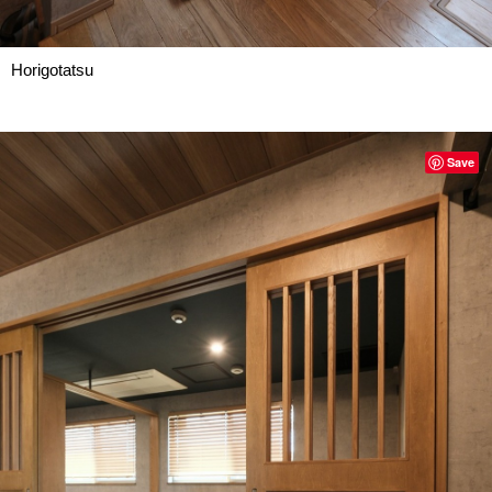
Horigotatsu
Save