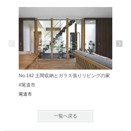
No.1
No.142 土間収納とガラス張りリビングの家
道市
#尾道市
尾道市
尾道市
一覧へ戻る