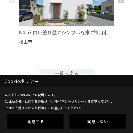
No.1
No.67 白い塗り壁のシンプルな家 #福山市
でくつろ
福山市
福山市
一覧へ戻る
Cookieポリシー
施工実例
その他の完成物件
当サイトではCookieを使用します。
Cookieの使用に関する詳細は 「
プライバシーポリシー
」をご覧ください。
リフォーム・リノベーション
店舗・事務所
Cookieを受け入れるか拒否するか選択してください。
平屋
同意する
同意しない