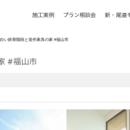
施工実例
プラン相談会
新・尾道
23 白い鉄骨階段と造作家具の家 #福山市
家 #福山市